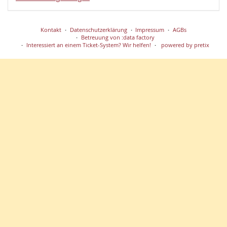
Kontakt
Datenschutzerklärung
Impressum
AGBs
Betreuung von :data factory
Interessiert an einem Ticket-System? Wir helfen!
powered by pretix