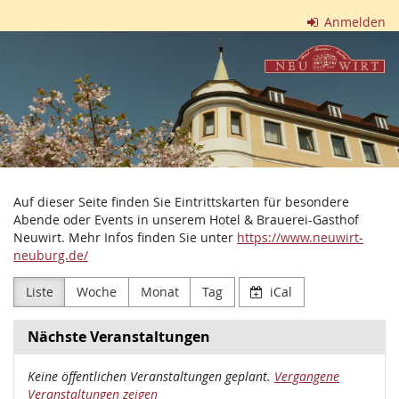
Zum
Anmelden
Haupt-
Hotel
Inhalt
springen
&
Brauerei-
Gasthof
Neuwirt
Auf dieser Seite finden Sie Eintrittskarten für besondere
Abende oder Events in unserem Hotel & Brauerei-Gasthof
Neuwirt. Mehr Infos finden Sie unter
https://www.neuwirt-
neuburg.de/
Liste
Woche
Monat
Tag
iCal
Nächste Veranstaltungen
Keine öffentlichen Veranstaltungen geplant.
Vergangene
Veranstaltungen zeigen